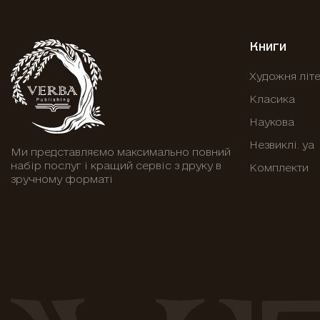
Книги
Художня літ
Класика
Наукова
Незвиклі. уа
Ми представляємо максимально повний
набір послуг і кращий сервіс з друку в
Комплекти
зручному форматі