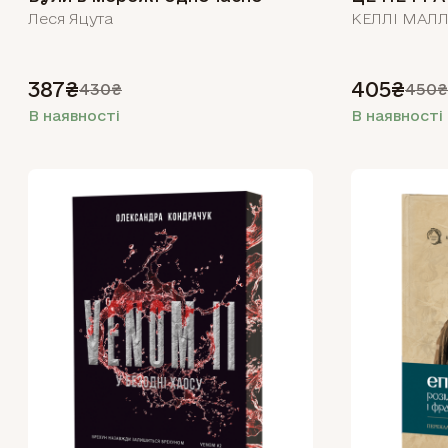
Леся Яцута
КЕЛЛІ МАЛ
387₴
405₴
430₴
450₴
В наявності
В наявності