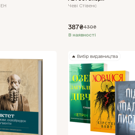
ЛЕН
Чеві Стівенс
387₴
430₴
В наявності
🔥 Вибір видавництва