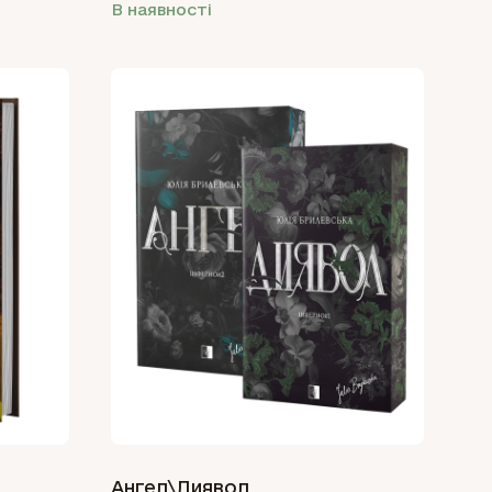
В наявності
Ангел\Диявол