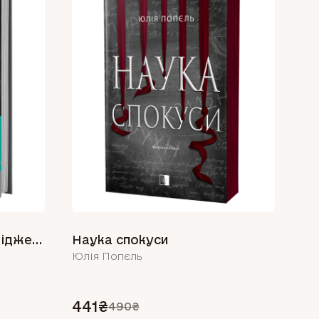
Сновидіння та міф. Дослідження психології народів
Наука спокуси
Юлія Попєль
441₴
490₴