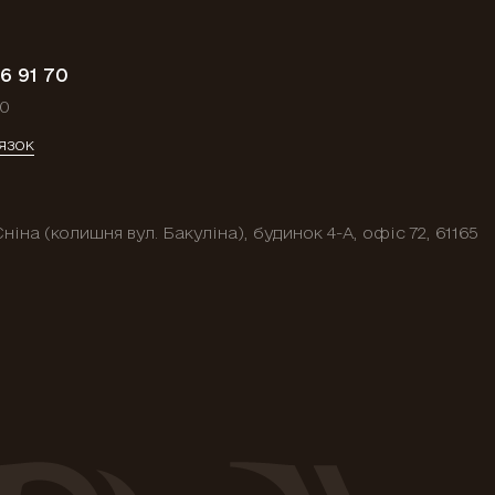
6 91 70
00
'язок
Єніна (колишня вул. Бакуліна), будинок 4-А, офіс 72, 61165