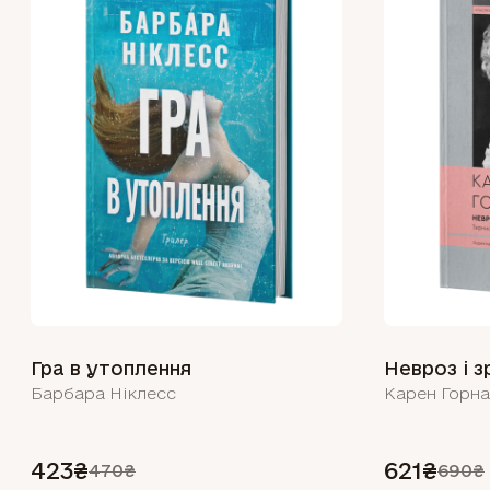
Гра в утоплення
Невроз і 
Барбара Ніклесс
Карен Горн
423₴
621₴
470₴
690₴