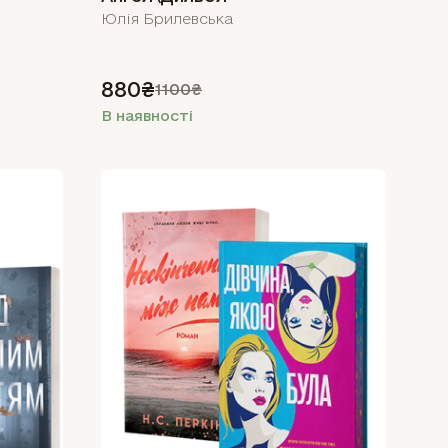
Юлія Брилевська
880₴
1100₴
В наявності