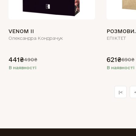
VENOM II
Олександра Кондрачук
ЕПІКТЕТ
441₴
621₴
490₴
690₴
В наявності
В наявності
|<