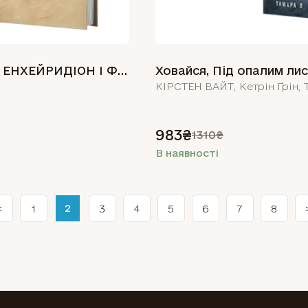
РОЗМОВИ. ЕНХЕЙРИДІОН І ФРАГМЕНТИ
983₴
1310₴
В наявності
<
1
3
4
5
6
7
8
2