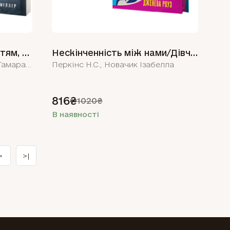
Ховайся, Під опалим листям, Озеро загубленних дівчат
Нескінченність між нами/Дівчина, якою була
КІРСТЕН ВАЙТ, Кетрін Ґрін, Тамара Л. Міллер
Перкінс Н.С., Новачик Ізабелла
816₴
1020₴
В наявності
>
>|