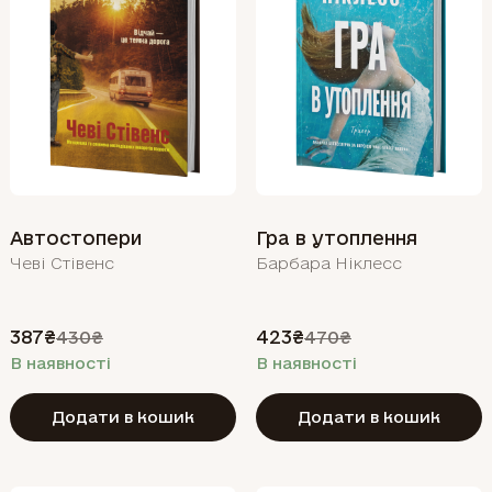
Автостопери
Гра в утоплення
Чеві Стівенс
Барбара Ніклесс
387₴
423₴
430₴
470₴
В наявності
В наявності
Додати в кошик
Додати в кошик