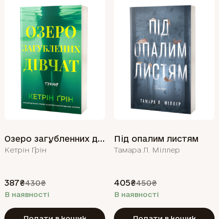
Озеро загубленних дівчат
Під опалим листям
Кетрін Ґрін
Тамара Л. Міллер
387₴
405₴
430₴
450₴
В наявності
В наявності
Додати в кошик
Додати в кошик