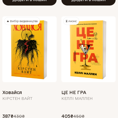
🔥 Вибір видавництва
⏳ Анонс
Ховайся
ЦЕ НЕ ГРА
КІРСТЕН ВАЙТ
КЕЛЛІ МАЛЛЕН
387₴
405₴
430₴
450₴