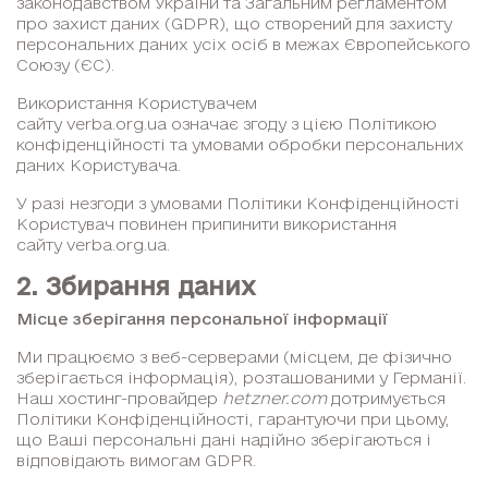
законодавством України та Загальним регламентом
про захист даних (GDPR), що створений для захисту
персональних даних усіх осіб в межах Європейського
Союзу (ЄС).
Використання Користувачем
сайту verba.org.ua означає згоду з цією Політикою
конфіденційності та умовами обробки персональних
даних Користувача.
У разі незгоди з умовами Політики Конфіденційності
Користувач повинен припинити використання
сайту verba.org.ua.
2. Збирання даних
Місце зберігання персональної інформації
Ми працюємо з веб-серверами (місцем, де фізично
зберігається інформація), розташованими у Германії.
Наш хостинг-провайдер
hetzner.com
дотримується
Політики Конфіденційності, гарантуючи при цьому,
що Ваші персональні дані надійно зберігаються і
відповідають вимогам GDPR.