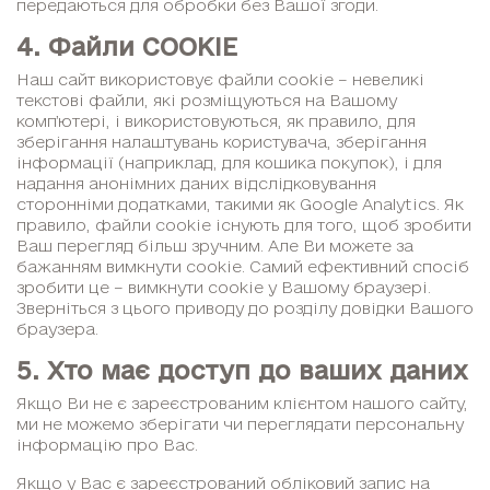
передаються для обробки без Вашої згоди.
4. Файли COOKIE
Наш сайт використовує файли cookie – невеликі
текстові файли, які розміщуються на Вашому
комп’ютері, і використовуються, як правило, для
зберігання налаштувань користувача, зберігання
інформації (наприклад, для кошика покупок), і для
надання анонімних даних відслідковування
сторонніми додатками, такими як Google Analytics. Як
правило, файли cookie існують для того, щоб зробити
Ваш перегляд більш зручним. Але Ви можете за
бажанням вимкнути cookie. Самий ефективний спосіб
зробити це – вимкнути cookie у Вашому браузері.
Зверніться з цього приводу до розділу довідки Вашого
браузера.
5. Хто має доступ до ваших даних
Якщо Ви не є зареєстрованим клієнтом нашого сайту,
ми не можемо зберігати чи переглядати персональну
інформацію про Вас.
Якщо у Вас є зареєстрований обліковий запис на