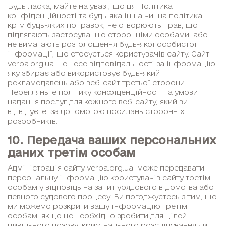
Будь ласка, майте на увазі, що ця Політика
конфіденційності та будь-яка інша чинна політика,
крім будь-яких поправок, не створюють прав, що
підлягають застосуванню сторонніми особами, або
не вимагають розголошення будь-якої особистої
інформації, що стосується користувачів сайту. Сайт
verba.org.ua не несе відповідальності за інформацію,
яку збирає або використовує будь-який
рекламодавець або веб-сайт третьої сторони.
Перегляньте політику конфіденційності та умови
надання послуг для кожного веб-сайту, який ви
відвідуєте, за допомогою посилань сторонніх
розробників.
10. Передача ваших персональних
даних третім особам
Адміністрація сайту verba.org.ua може передавати
персональну інформацію користувачів сайту третім
особам у відповідь на запит урядового відомства або
певного судового процесу. Ви погоджуєтесь з тим, що
ми можемо розкрити вашу інформацію третім
особам, якщо це необхідно зробити для цілей
цивільного позову, кримінального розслідування чи