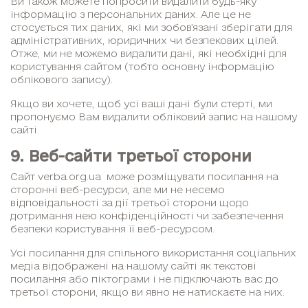
Ви також можете попросити видалити будь-яку
інформацію з персональних даних. Але це не
стосується тих даних, які ми зобов’язані зберігати для
адміністративних, юридичних чи безпекових цілей.
Отже, ми не можемо видалити дані, які необхідні для
користування сайтом (тобто основну інформацію
облікового запису).
Якщо ви хочете, щоб усі ваші дані були стерті, ми
пропонуємо Вам видалити обліковий запис на нашому
сайті.
9. Веб-сайти третьої сторони
Сайт verba.org.ua може розміщувати посилання на
сторонні веб-ресурси, але ми не несемо
відповідальності за дії третьої сторони щодо
дотримання нею конфіденційності чи забезпечення
безпеки користування її веб-ресурсом.
Усі посилання для спільного використання соціальних
медіа відображені на нашому сайті як текстові
посилання або піктограми і не підключають вас до
третьої сторони, якщо ви явно не натискаєте на них.