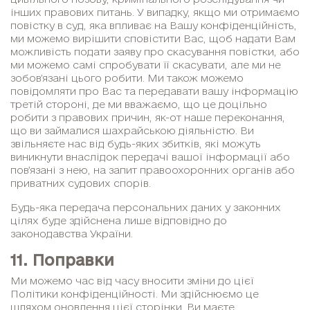
інших правових питань. У випадку, якщо ми отримаємо
повістку в суд, яка впливає на Вашу конфіденційність,
ми можемо вирішити сповістити Вас, щоб надати Вам
можливість подати заяву про скасування повістки, або
ми можемо самі спробувати її скасувати, але ми не
зобов’язані цього робити. Ми також можемо
повідомляти про Вас та передавати вашу інформацію
третій стороні, де ми вважаємо, що це доцільно
робити з правових причин, як-от наше переконання,
що ви займалися шахрайською діяльністю. Ви
звільняєте нас від будь-яких збитків, які можуть
виникнути внаслідок передачі вашої інформації або
пов’язані з нею, на запит правоохоронних органів або
приватних судових спорів.
Будь-яка передача персональних даних у законних
цілях буде здійснена лише відповідно до
законодавства України.
11. Поправки
Ми можемо час від часу вносити зміни до цієї
Політики конфіденційності. Ми здійснюємо це
шляхом оновлення цієї сторінки. Ви маєте