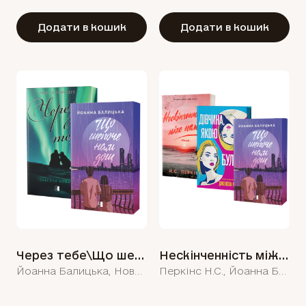
Додати в кошик
Додати в кошик
Через тебе\Що шепоче нам дощ
Нескінченність між нами/Дівчина, якою була/Що шепоче нам дощ
Йоанна Балицька, Новачик Ізабелла
Перкінс Н.С., Йоанна Балицька, Дженева Роуз