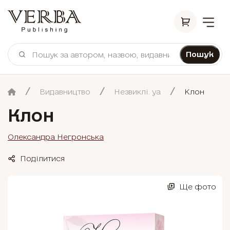
Пошук
Видавництво
Незвиклі. уа
Клон
Клон
Олександра Негронська
Поділитися
Ще фото