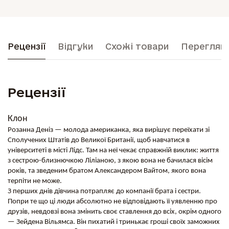
Рецензії
Відгуки
Схожі товари
Перегляну
Рецензії
Клон
Розанна Деніз — молода американка, яка вирішує переїхати зі
Сполучених Штатів до Великої Британії, щоб навчатися в
університеті в місті Лідс. Там на неї чекає справжній виклик: життя
з сестрою-близнючкою Ліліаною, з якою вона не бачилася вісім
років, та зведеним братом Александером Вайтом, якого вона
терпіти не може.
З перших днів дівчина потрапляє до компанії брата і сестри.
Попри те що ці люди абсолютно не відповідають її уявленню про
друзів, невдовзі вона змінить своє ставлення до всіх, окрім одного
— Зейдена Вільямса. Він пихатий і тринькає гроші своїх заможних