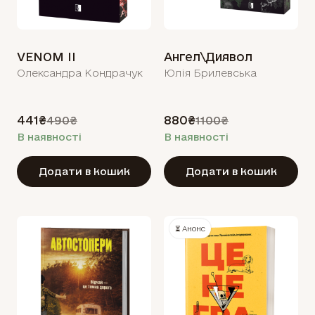
VENOM II
Ангел\Диявол
Олександра Кондрачук
Юлія Брилевська
441₴
880₴
490₴
1100₴
В наявності
В наявності
Додати в кошик
Додати в кошик
⏳ Анонс