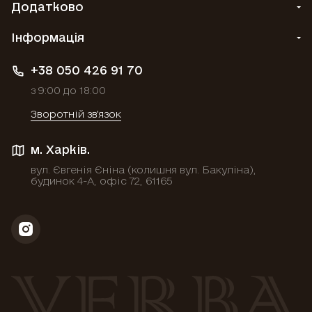
Додатково
Інформація
+38 050 426 91 70
з 9:00 до 18:00
Зворотній зв'язок
м. Харків.
вул. Євгенія Єніна (колишня вул. Бакуліна),
будинок 4-А, офіс 72, 61165