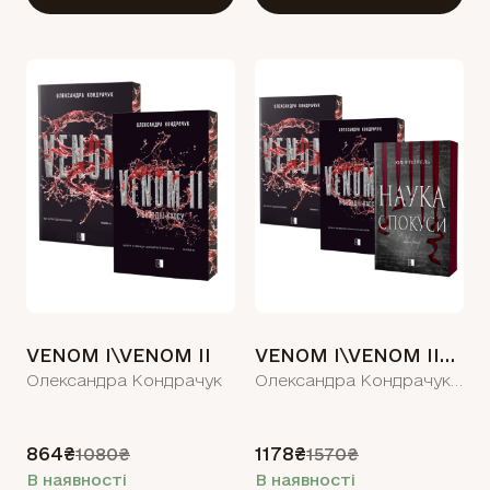
VENOM I\VENOM II
VENOM I\VENOM II_\Наука спокуси
Олександра Кондрачук
Олександра Кондрачук, Юлія Попєль
864₴
1178₴
1080₴
1570₴
В наявності
В наявності