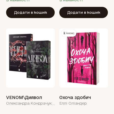
Додати в кошик
Додати в кошик
⏳ Анонс
VENOM\Диявол
Охоча здобич
Олександра Кондрачук, Юлія Брилевська
Еллі Оліандер