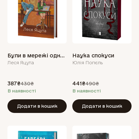
Були в мережі одночасно
Наука спокуси
Леся Яцута
Юлія Попєль
387₴
441₴
430₴
490₴
В наявності
В наявності
Додати в кошик
Додати в кошик