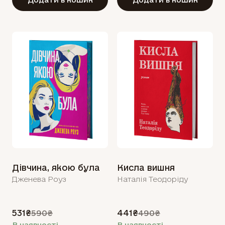
Дівчина, якою була
Кисла вишня
Дженева Роуз
Наталія Теодоріду
531₴
441₴
590₴
490₴
В наявності
В наявності