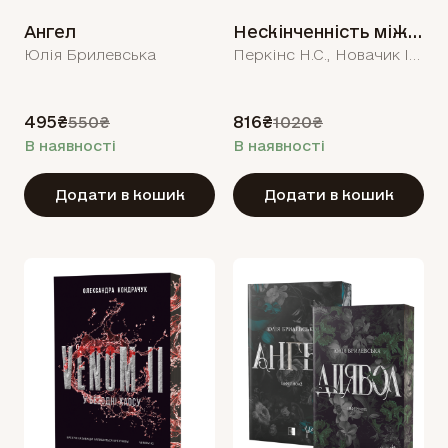
Ангел
Нескінченність між нами/Дівчина, якою була
Юлія Брилевська
Перкінс Н.С., Новачик Ізабелла
495₴
816₴
550₴
1020₴
В наявності
В наявності
Додати в кошик
Додати в кошик