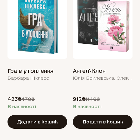
Гра в утоплення
Ангел\Клон
Барбара Ніклесс
Юлія Брилевська, Олександра Негронська
423₴
912₴
470₴
1140₴
В наявності
В наявності
Додати в кошик
Додати в кошик