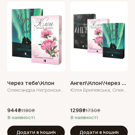
Через тебе\Клон
Ангел\Клон\Через тебе
Олександра Негронська, Новачик Ізабелла
Юлія Брилевська, Олександра Негронська, Новачик Ізабелла
944₴
1298₴
1180₴
1730₴
В наявності
В наявності
Додати в кошик
Додати в кошик