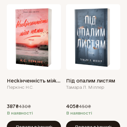
Нескінченність між нами
Під опалим листям
Перкінс Н.С.
Тамара Л. Міллер
387₴
405₴
430₴
450₴
В наявності
В наявності
Додати в кошик
Додати в кошик