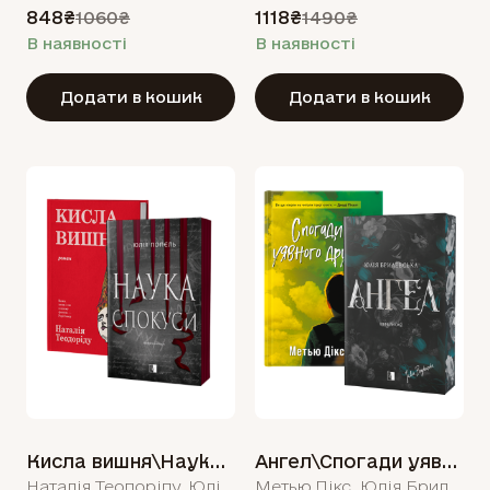
848₴
1118₴
1060₴
1490₴
В наявності
В наявності
Додати в кошик
Додати в кошик
Кисла вишня\Наука спокуси
Ангел\Спогади уявного друга
Наталія Теодоріду, Юлія Попєль
Метью Дікс, Юлія Брилевська