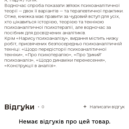
Водночас спроба показати зв’язок психоаналітичної
теорії — двох її варіантів — та терапевтичної практики.
Отже, книжка має правити за чудовий вступ для усіх,
хто цікавиться історією, теорією та технікою
психоаналітичної психотерапії, але водночас за
посібник для досвідчених аналітиків.
Крім «Нарису психоаналізу», видання містить низку
робіт, присвячених безпосередньо психоаналітичній
техніці: «Щодо передісторії психоаналітичної
техніки», «Про психотерапію», «Про “дикий”
психоаналіз», «Щодо динаміки перенесення»,
«Конструкції в аналізі».
Відгуки
0
Написати відгук
Немає відгуків про цей товар.