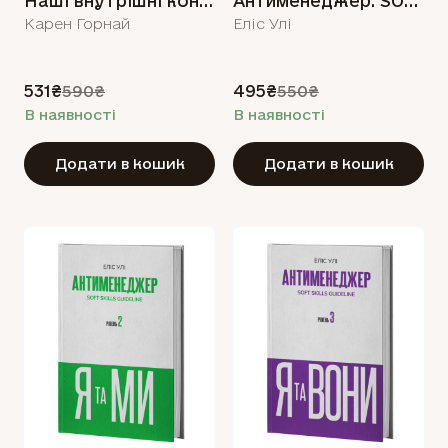
Наші внутрішні конфлікти: конструктивна теорія неврозу
Антименеджер. SOFT SKILLS Guideline. Я і тільки Я. Рівень 1
Карен Горнай
Еліс Улі
531₴
495₴
590₴
550₴
В наявності
В наявності
Додати в кошик
Додати в кошик