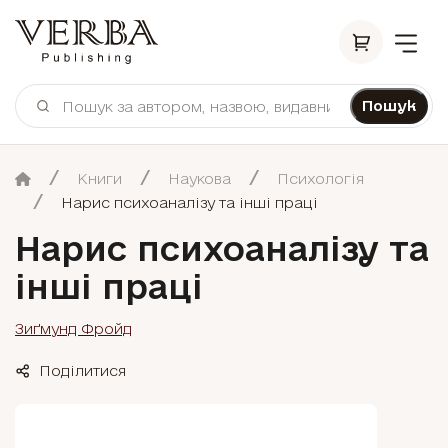
Пошук
Книги
Наукова
Психологія
Нарис психоаналізу та інші праці
Нарис психоаналізу та
інші праці
Зиґмунд Фройд
Поділитися