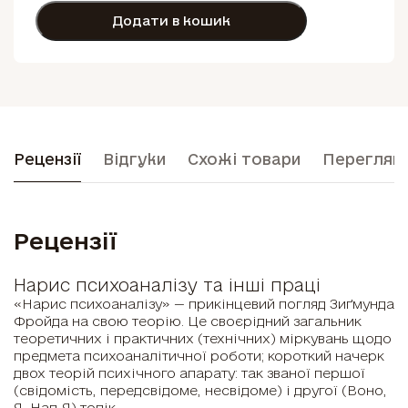
Додати в кошик
Рецензії
Відгуки
Схожі товари
Перегляну
Рецензії
Нарис психоаналізу та інші праці
«Нарис психоаналізу» — прикінцевий погляд Зиґмунда
Фройда на свою теорію. Це своєрідний загальник
теоретичних і практичних (технічних) міркувань щодо
предмета психоаналітичної роботи; короткий начерк
двох теорій психічного апарату: так званої першої
(свідомість, передсвідоме, несвідоме) і другої (Воно,
Я, Над-Я) топік.