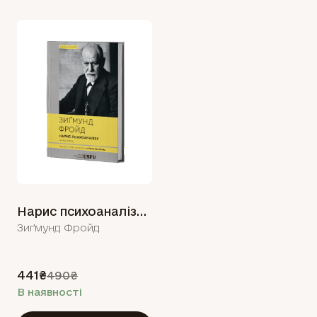
Нарис психоаналізу та інші праці
Зиґмунд Фройд
441₴
490₴
В наявності