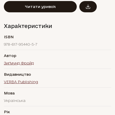
Читати уривок
Характеристики
ISBN
978-617-95440-5-7
Автор
Зиґмунд Фройд
Видавництво
VERBA Publishing
Мова
Українська
Рік