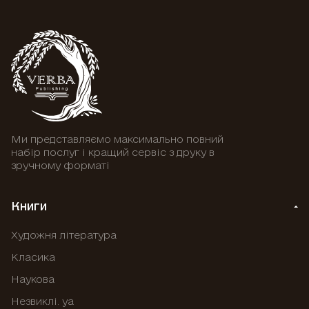
Ми представляємо максимально повний
набір послуг і кращий сервіс з друку в
зручному форматі
Книги
Художня література
Класика
Наукова
Незвиклі. уа