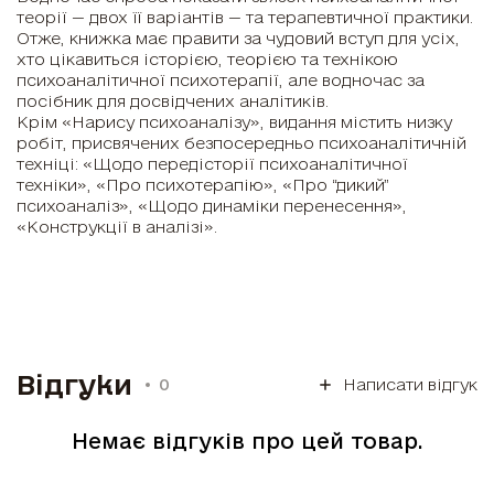
теорії — двох її варіантів — та терапевтичної практики.
Отже, книжка має правити за чудовий вступ для усіх,
хто цікавиться історією, теорією та технікою
психоаналітичної психотерапії, але водночас за
посібник для досвідчених аналітиків.
Крім «Нарису психоаналізу», видання містить низку
робіт, присвячених безпосередньо психоаналітичній
техніці: «Щодо передісторії психоаналітичної
техніки», «Про психотерапію», «Про “дикий”
психоаналіз», «Щодо динаміки перенесення»,
«Конструкції в аналізі».
Відгуки
0
Написати відгук
Немає відгуків про цей товар.