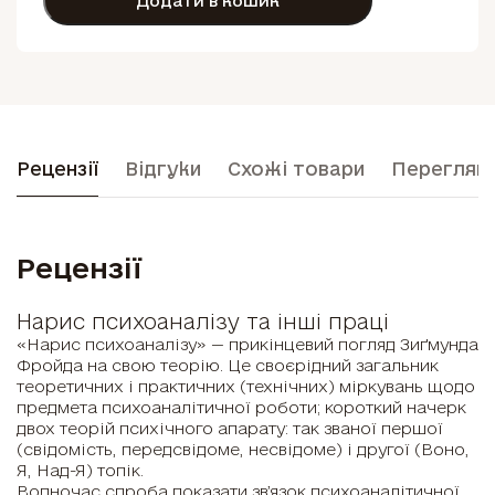
Додати в кошик
Рецензії
Відгуки
Схожі товари
Перегляну
Рецензії
Нарис психоаналізу та інші праці
«Нарис психоаналізу» — прикінцевий погляд Зиґмунда
Фройда на свою теорію. Це своєрідний загальник
теоретичних і практичних (технічних) міркувань щодо
предмета психоаналітичної роботи; короткий начерк
двох теорій психічного апарату: так званої першої
(свідомість, передсвідоме, несвідоме) і другої (Воно,
Я, Над-Я) топік.
Водночас спроба показати зв’язок психоаналітичної