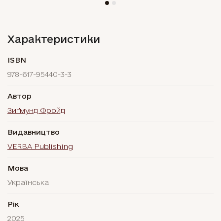
Характеристики
ISBN
978-617-95440-3-3
Автор
Зиґмунд Фройд
Видавництво
VERBA Publishing
Мова
Українська
Рік
2025