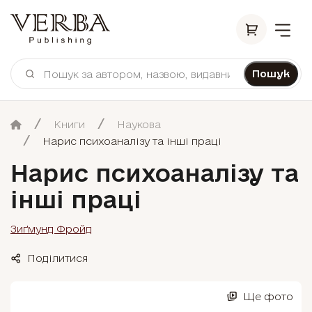
Пошук
Книги
Наукова
Нарис психоаналізу та інші праці
Нарис психоаналізу та
інші праці
Зиґмунд Фройд
Поділитися
Ще фото