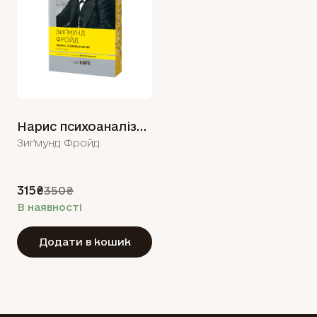
Нарис психоаналізу та інші праці
Зиґмунд Фройд
315₴
350₴
В наявності
Додати в кошик