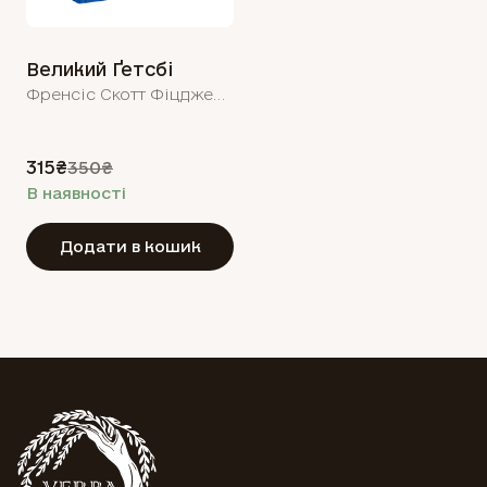
Великий Ґетсбі
Френсіс Скотт Фіцджеральд
315₴
350₴
В наявності
Додати в кошик