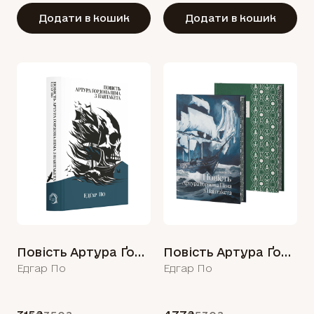
Додати в кошик
Додати в кошик
Повість Артура Ґордона Піма з Нантакета
Повість Артура Ґордона Піма з Нантакета
Едгар По
Едгар По