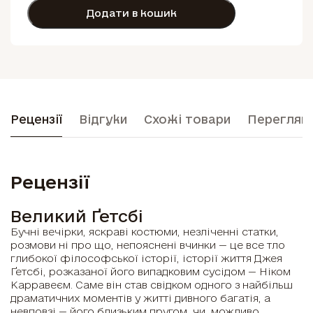
Додати в кошик
Рецензії
Відгуки
Схожі товари
Перегляну
Рецензії
Великий Ґетсбі
Бучні вечірки, яскраві костюми, незліченні статки,
розмови ні про що, непояснені вчинки — це все тло
глибокої філософської історії, історії життя Джея
Ґетсбі, розказаної його випадковим сусідом — Ніком
Карравеєм. Саме він став свідком одного з найбільш
драматичних моментів у житті дивного багатія, а
невдовзі — його близьким другом, чи, можливо,