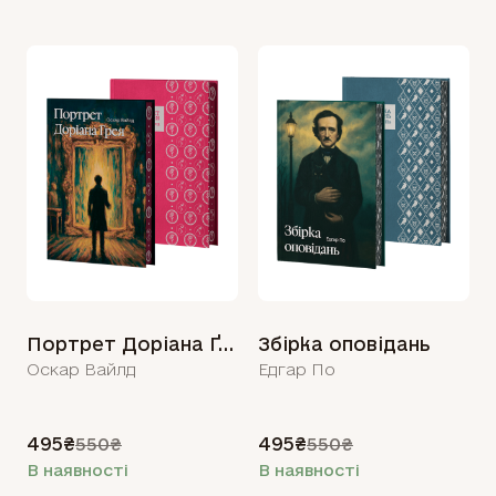
Портрет Доріана Ґрея
Збірка оповідань
Оскар Вайлд
Едгар По
495₴
495₴
550₴
550₴
В наявності
В наявності