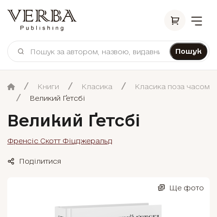
Пошук
Книги
Класика
Класика поза часом
Великий Ґетсбі
Великий Ґетсбі
Френсіс Скотт Фіцджеральд
Поділитися
Ще фото