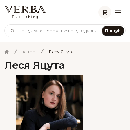
Пошук
Автор
Леся Яцута
Леся Яцута