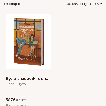
1 товарів
За замовчуванням
Були в мережі одночасно
Леся Яцута
387₴
430₴
В наявності