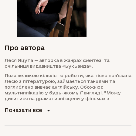
Про автора
Леся Яцута — авторка в жанрах фентезі та
очільниця видавництва «БукБанда».
Поза великою кількістю роботи, яка тісно пов'язала
Лесю з літературою, займається танцями та
поглиблено вивчає англійську. Обожнює
мультиплікацію у будь-якому її вигляді. "Можу
дивитися на драматичні сцени у фільмах з
кам'яним обличчям, але плакати щоразу, коли чую
Показати все
пізні в мультиках".
«За час роботи над власними творами зрозуміла,
що я не автор-естет. Я буду створювати світи,
створювати персонажів, а красу довірятиму
редакторам».